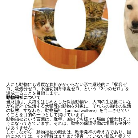
人にも動物にも過度な負担がかからない形で継続的に「収容ゼ
ロ、殺処分ゼロ、不適切飼育環境ゼロ」という「3つのゼロ」を
達成することを目指します。
動物福祉について
当財団は、犬猫をはじめとした保護動物や、人間の生活圏にいな
がら野外で生活する犬猫等の動物を対象に、それらの動物の生活
の状態、すなわち、動物福祉（animal welfere）を向上させてい
くことを目的の一つとして掲げています。
動物福祉という言葉は、近年、国内でも様々な場面で使われるよ
うになってきています。それは、動物の保護活動の場面も例外で
はありません。
しかしながら、動物福祉の概念は、欧米発祥の考え方であり、国
内においては、その理解はまだまだ浸透していない状況と捉えて