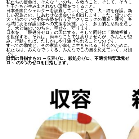
私たちの使命は、そんな「いのち」を救うこと。そして、そうし
た子たちが生み出されない環境をつくること。
日本全国にシェルターを設置していくことで、犬・猫を保護。新
しい家族との、しあわせな出会いを創出します。また、傷ついた
犬・猫のケアや不妊去勢を行う専門クリニックの開業・運営、各
地域にある保護団体への支援を実施。広く、多面的な活動を通し
て、犬と猫のいのちを、幸せを、守ります。
日本を、「殺処分ゼロ」の国にする。そして同時に「動物福祉」
を担保する。それは、簡単なことではありませんが、みんなが望
み、行動すれば、たしかにやり遂げられることなのです。
すべての動物と、その家族が幸せに生きられる、社会のために。
私たちは、みんなでつくる、みんなでこの国を変えていく、財団
です。
財団の目指すもの ～収容ゼロ、殺処分ゼロ、不適切飼育環境ゼ
ロ～ の3つのゼロを目指します。