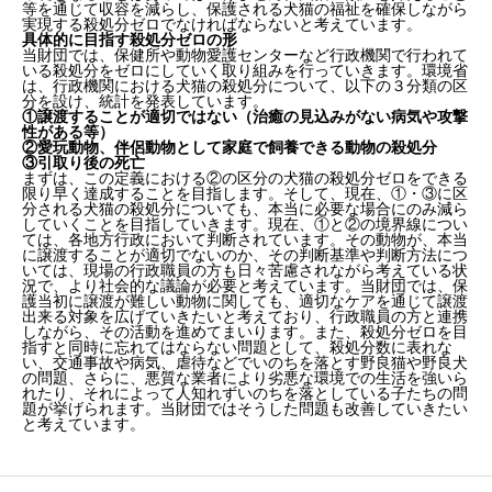
等を通じて収容を減らし、保護される犬猫の福祉を確保しながら
実現する殺処分ゼロでなければならないと考えています。
具体的に目指す殺処分ゼロの形
当財団では、保健所や動物愛護センターなど行政機関で行われて
いる殺処分をゼロにしていく取り組みを行っていきます。環境省
は、行政機関における犬猫の殺処分について、以下の３分類の区
分を設け、統計を発表しています。
①譲渡することが適切ではない（治癒の見込みがない病気や攻撃
性がある等）
②愛玩動物、伴侶動物として家庭で飼養できる動物の殺処分
③引取り後の死亡
まずは、この定義における②の区分の犬猫の殺処分ゼロをできる
限り早く達成することを目指します。そして、現在、①・③に区
分される犬猫の殺処分についても、本当に必要な場合にのみ減ら
していくことを目指していきます。現在、①と②の境界線につい
ては、各地方行政において判断されています。その動物が、本当
に譲渡することが適切でないのか、その判断基準や判断方法につ
いては、現場の行政職員の方も日々苦慮されながら考えている状
況で、より社会的な議論が必要と考えています。当財団では、保
護当初に譲渡が難しい動物に関しても、適切なケアを通じて譲渡
出来る対象を広げていきたいと考えており、行政職員の方と連携
しながら、その活動を進めてまいります。また、殺処分ゼロを目
指すと同時に忘れてはならない問題として、殺処分数に表れな
い、交通事故や病気、虐待などでいのちを落とす野良猫や野良犬
の問題、さらに、悪質な業者により劣悪な環境での生活を強いら
れたり、それによって人知れずいのちを落としている子たちの問
題が挙げられます。当財団ではそうした問題も改善していきたい
と考えています。