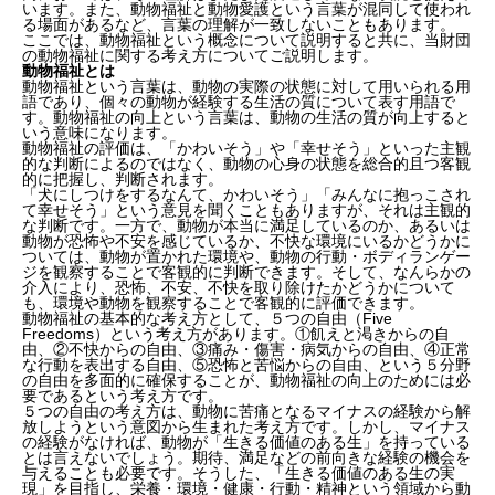
います。また、動物福祉と動物愛護という言葉が混同して使われ
る場面があるなど、言葉の理解が一致しないこともあります。
ここでは、動物福祉という概念について説明すると共に、当財団
の動物福祉に関する考え方についてご説明します。
動物福祉とは
動物福祉という言葉は、動物の実際の状態に対して用いられる用
語であり、個々の動物が経験する生活の質について表す用語で
す。動物福祉の向上という言葉は、動物の生活の質が向上すると
いう意味になります。
動物福祉の評価は、「かわいそう」や「幸せそう」といった主観
的な判断によるのではなく、動物の心身の状態を総合的且つ客観
的に把握し、判断されます。
「犬にしつけをするなんて、かわいそう」「みんなに抱っこされ
て幸せそう」という意見を聞くこともありますが、それは主観的
な判断です。一方で、動物が本当に満足しているのか、あるいは
動物が恐怖や不安を感じているか、不快な環境にいるかどうかに
ついては、動物が置かれた環境や、動物の行動・ボディランゲー
ジを観察することで客観的に判断できます。そして、なんらかの
介入により、恐怖、不安、不快を取り除けたかどうかについて
も、環境や動物を観察することで客観的に評価できます。
動物福祉の基本的な考え方として、５つの自由（Five
Freedoms）という考え方があります。①飢えと渇きからの自
由、②不快からの自由、③痛み・傷害・病気からの自由、④正常
な行動を表出する自由、⑤恐怖と苦悩からの自由、という５分野
の自由を多面的に確保することが、動物福祉の向上のためには必
要であるという考え方です。
５つの自由の考え方は、動物に苦痛となるマイナスの経験から解
放しようという意図から生まれた考え方です。しかし、マイナス
の経験がなければ、動物が「生きる価値のある生」を持っている
とは言えないでしょう。期待、満足などの前向きな経験の機会を
与えることも必要です。そうした、「生きる価値のある生の実
現」を目指し、栄養・環境・健康・行動・精神という領域から動