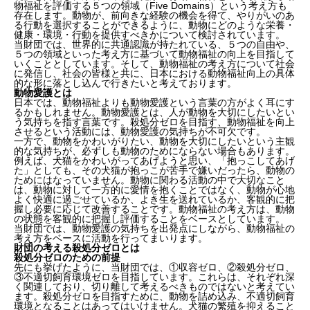
物福祉を評価する５つの領域（Five Domains）という考え方も
存在します。動物が、前向きな経験の機会を得て、やりがいのあ
る行動を選択することができるように、動物にどのような栄養・
健康・環境・行動を提供すべきかについて検討されています。
当財団では、世界的に共通認識が持たれている、５つの自由や、
５つの領域といった考え方に基づいて動物福祉の向上を目指して
いくこととしています。そして、動物福祉の考え方について社会
に発信し、社会の皆様と共に、日本における動物福祉向上の具体
的な形に落とし込んで行きたいと考えております。
動物愛護とは
日本では、動物福祉よりも動物愛護という言葉の方がよく耳にす
るかもしれません。動物愛護とは、人が動物を大切にしたいとい
う気持ちを指す言葉です。殺処分ゼロを目指す、動物福祉を向上
させるという活動には、動物愛護の気持ちが不可欠です。
一方で、動物をかわいがりたい、動物を大切にしたいという主観
的な気持ちが、必ずしも動物のためにならない場合もあります。
例えば、犬猫をかわいがってあげようと思い、「抱っこしてあげ
た」としても、その犬猫が抱っこが苦手で嫌いだったら、動物の
ためにはなっていません。動物に関わる活動の中で大切なこと
は、動物に対して一方的に愛情を抱くことではなく、動物が心地
よく快適に過ごせているか、よき生を送れているか、客観的に把
握し必要に応じて改善することです。動物福祉の考え方は、動物
の状態を客観的に把握し評価することをベースとしています。
当財団では、動物愛護の気持ちを出発点にしながら、動物福祉の
考え方をベースに活動を行ってまいります。
財団の考える殺処分ゼロとは
殺処分ゼロのための前提
先にも挙げたように、当財団では、①収容ゼロ、②殺処分ゼロ、
③不適切飼育環境ゼロを目指しています。これらは、それぞれ深
く関連しており、切り離して考えるべきものではないと考えてい
ます。殺処分ゼロを目指すために、動物を詰め込み、不適切飼育
環境となることはあってはいけません。犬猫の繁殖を抑えること