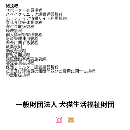
諸規程
サポーター会員規程
スペイクリニック設置運営規程
ボランティア情報サイト利用規約
育児介護等休業規程
寄付金取扱規程
経理規程
個人情報等管理規程
財産管理運用規程
謝金に関する規程
就業規則
助成金規程
情報公開規程
譲渡活動事業実施要綱
審査委員会規程
保護シェルター設置運営規程
役員及び評議員の報酬等並びに費用に関する規程
印章取扱規程
一般財団法人 犬猫生活福祉財団