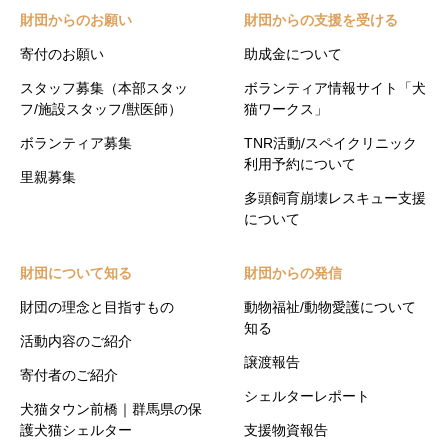
財団からのお願い
財団からの支援を受ける
寄付のお願い
助成金について
スタッフ募集（本部スタッ
ボランティア情報サイト「犬
フ/施設スタッフ/獣医師）
猫ワークス」
ボランティア募集
TNR活動/スペイクリニック
利用予約について
里親募集
多頭飼育崩壊レスキュー支援
について
財団について知る
財団からの発信
財団の理念と目指すもの
動物福祉/動物愛護について
知る
活動内容のご紹介
譲渡報告
寄付者のご紹介
シェルターレポート
犬猫タウン前橋｜群馬県の保
護犬猫シェルター
支援物資報告