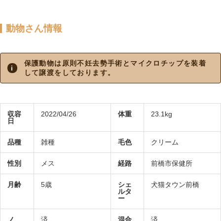
動物さん情報
保護動物は原則不妊去勢手術とマイクロチップを装着
して譲渡をしております。
収容
2022/04/26
体重
23.1kg
日
品種
雑種
毛色
クリーム
性別
メス
経路
前橋市保健所
月齢
5歳
シェ
犬猫タウン前橋
ルタ
ー
ノ
済
混合
済