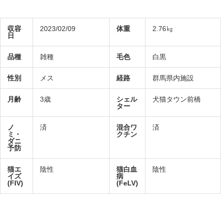
収容
2023/02/09
体重
2.76㎏
日
品種
雑種
毛色
白黒
性別
メス
経路
群馬県内施設
月齢
3歳
シェル
犬猫タウン前橋
ター
ノ
済
混合ワ
済
ミ・
クチン
ダニ
予防
猫エ
陰性
猫白血
陰性
イズ
病
(FIV)
(FeLV)