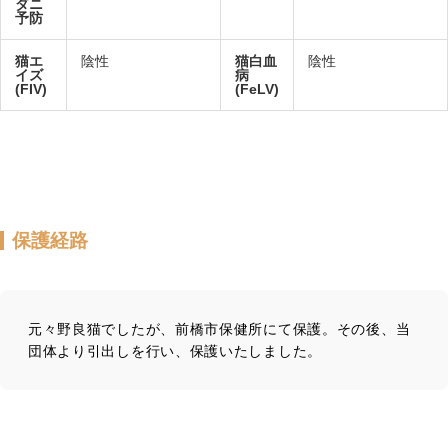
ダニ
予防
猫エ
陰性
猫白血
陰性
イズ
病
(FIV)
(FeLV)
保護経路
元々野良猫でしたが、前橋市保健所にて保護。その後、当
団体より引出しを行い、保護いたしました。