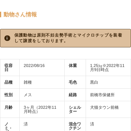
動物さん情報
保護動物は原則不妊去勢手術とマイクロチップを装着
して譲渡をしております。
収容
2022/08/16
体重
1.25㎏※2022年11
日
月9日時点
品種
雑種
毛色
黒白
性別
メス
経路
前橋市保健所
月齢
3ヶ月（2022年11
シェル
犬猫タウン前橋
月時点）
ター
ノ
済
混合ワ
済
ミ・
クチン