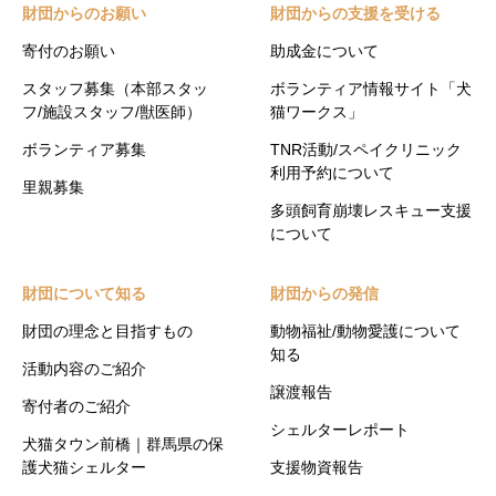
財団からのお願い
財団からの支援を受ける
寄付のお願い
助成金について
スタッフ募集（本部スタッ
ボランティア情報サイト「犬
フ/施設スタッフ/獣医師）
猫ワークス」
ボランティア募集
TNR活動/スペイクリニック
利用予約について
里親募集
多頭飼育崩壊レスキュー支援
について
財団について知る
財団からの発信
財団の理念と目指すもの
動物福祉/動物愛護について
知る
活動内容のご紹介
譲渡報告
寄付者のご紹介
シェルターレポート
犬猫タウン前橋｜群馬県の保
護犬猫シェルター
支援物資報告