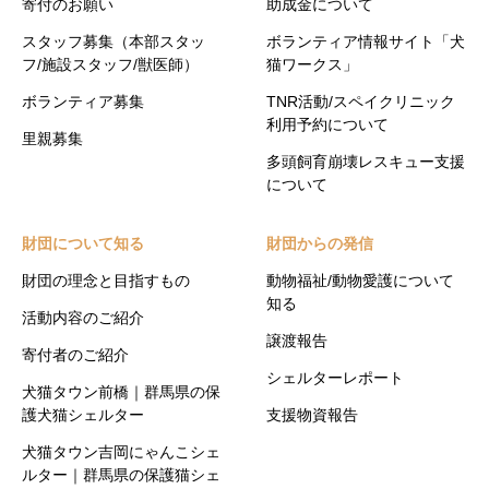
寄付のお願い
助成金について
スタッフ募集（本部スタッ
ボランティア情報サイト「犬
フ/施設スタッフ/獣医師）
猫ワークス」
ボランティア募集
TNR活動/スペイクリニック
利用予約について
里親募集
多頭飼育崩壊レスキュー支援
について
財団について知る
財団からの発信
財団の理念と目指すもの
動物福祉/動物愛護について
知る
活動内容のご紹介
譲渡報告
寄付者のご紹介
シェルターレポート
犬猫タウン前橋｜群馬県の保
護犬猫シェルター
支援物資報告
犬猫タウン吉岡にゃんこシェ
ルター｜群馬県の保護猫シェ